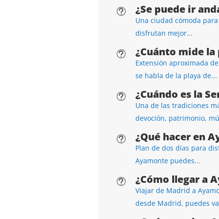
¿Se puede ir an
t
Una ciudad cómoda para re
disfrutan mejor...
¿Cuánto mide la
t
Extensión aproximada de 
se habla de la playa de...
¿Cuándo es la S
t
Una de las tradiciones m
devoción, patrimonio, mús
¿Qué hacer en A
t
Plan de dos días para dis
Ayamonte puedes...
¿Cómo llegar a 
t
Viajar de Madrid a Ayamo
desde Madrid, puedes val