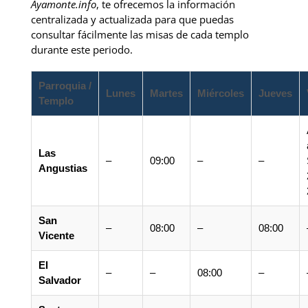
Ayamonte.info
, te ofrecemos la información
centralizada y actualizada para que puedas
consultar fácilmente las misas de cada templo
durante este periodo.
Parroquia /
Lunes
Martes
Miércoles
Jueves
Templo
Las
–
09:00
–
–
Angustias
San
–
08:00
–
08:00
Vicente
El
–
–
08:00
–
Salvador