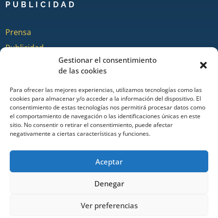
PUBLICIDAD
Prensa
Publicidad
Gestionar el consentimiento
Quienes somos
de las cookies
Para ofrecer las mejores experiencias, utilizamos tecnologías como las
cookies para almacenar y/o acceder a la información del dispositivo. El
COLABORA
consentimiento de estas tecnologías nos permitirá procesar datos como
el comportamiento de navegación o las identificaciones únicas en este
sitio. No consentir o retirar el consentimiento, puede afectar
Añadir Evento
negativamente a ciertas características y funciones.
Añadir Restaurante & Bar
Añadir Alojamiento
Aceptar
Denegar
Portal de turismo de Ayamonte desde 2014. Todos los derechos
Ver preferencias
reservados