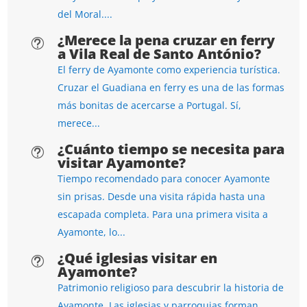
del Moral....
¿Merece la pena cruzar en ferry
t
a Vila Real de Santo António?
El ferry de Ayamonte como experiencia turística.
Cruzar el Guadiana en ferry es una de las formas
más bonitas de acercarse a Portugal. Sí,
merece...
¿Cuánto tiempo se necesita para
t
visitar Ayamonte?
Tiempo recomendado para conocer Ayamonte
sin prisas. Desde una visita rápida hasta una
escapada completa. Para una primera visita a
Ayamonte, lo...
¿Qué iglesias visitar en
t
Ayamonte?
Patrimonio religioso para descubrir la historia de
Ayamonte. Las iglesias y parroquias forman