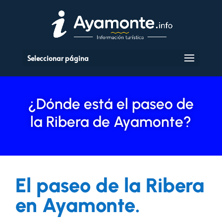
Seleccionar página
¿Dónde está el paseo de
la Ribera de Ayamonte?
El paseo de la Ribera
en Ayamonte.