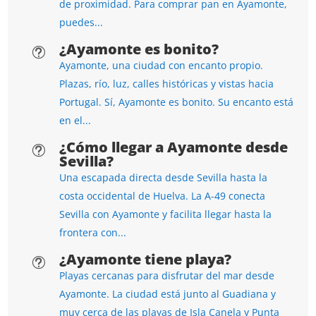
de proximidad. Para comprar pan en Ayamonte,
puedes...
¿Ayamonte es bonito?
t
Ayamonte, una ciudad con encanto propio.
Plazas, río, luz, calles históricas y vistas hacia
Portugal. Sí, Ayamonte es bonito. Su encanto está
en el...
¿Cómo llegar a Ayamonte desde
t
Sevilla?
Una escapada directa desde Sevilla hasta la
costa occidental de Huelva. La A-49 conecta
Sevilla con Ayamonte y facilita llegar hasta la
frontera con...
¿Ayamonte tiene playa?
t
Playas cercanas para disfrutar del mar desde
Ayamonte. La ciudad está junto al Guadiana y
muy cerca de las playas de Isla Canela y Punta