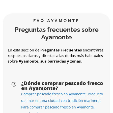
FAQ AYAMONTE
Preguntas frecuentes sobre
Ayamonte
En esta sección de
Preguntas Frecuentes
encontrarás
respuestas claras y directas a las dudas más habituales
sobre
Ayamonte, sus barriadas y zonas.
¿Dónde comprar pescado fresco
t
en Ayamonte?
Comprar pescado fresco en Ayamonte. Producto
del mar en una ciudad con tradición marinera.
Para comprar pescado fresco en Ayamonte,