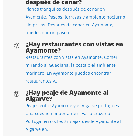
después de cenar?
Planes tranquilos después de cenar en
Ayamonte. Paseos, terrazas y ambiente nocturno
sin prisas. Después de cenar en Ayamonte,
puedes dar un paseo...
¿Hay restaurantes con vistas en
t
Ayamonte?
Restaurantes con vistas en Ayamonte. Comer
mirando al Guadiana, la costa o el ambiente
marinero. En Ayamonte puedes encontrar
restaurantes y...
¿Hay peaje de Ayamonte al
t
Algarve?
Peajes entre Ayamonte y el Algarve portugués.
Una cuestión importante si vas a cruzar a
Portugal en coche. Si viajas desde Ayamonte al
Algarve en...