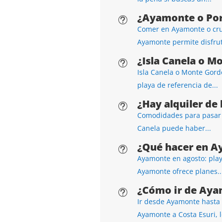
¿Ayamonte o Por
t
Comer en Ayamonte o cru
Ayamonte permite disfrut
¿Isla Canela o Mo
t
Isla Canela o Monte Gordo
playa de referencia de...
¿Hay alquiler de
t
Comodidades para pasar el
Canela puede haber...
¿Qué hacer en A
t
Ayamonte en agosto: play
Ayamonte ofrece planes..
¿Cómo ir de Aya
t
Ir desde Ayamonte hasta 
Ayamonte a Costa Esuri, l