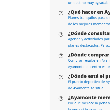
un destino muy agradable
¿Qué hacer en A
t
Planes tranquilos para di
de los mejores momentos.
¿Dónde consulta
t
Agenda y actividades para
planes destacados. Para..
¿Dónde comprar 
t
Comprar regalos en Ayamo
Ayamonte, el centro es u
¿Dónde está el 
t
El puerto deportivo de Ay
de Ayamonte se sitúa...
¿Ayamonte merec
t
Por qué merece la pena v
la pena si buscas un...