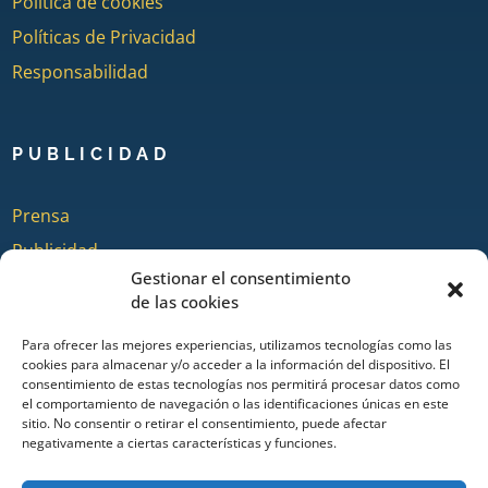
Política de cookies
Políticas de Privacidad
Responsabilidad
PUBLICIDAD
Prensa
Publicidad
Gestionar el consentimiento
Quienes somos
de las cookies
Para ofrecer las mejores experiencias, utilizamos tecnologías como las
cookies para almacenar y/o acceder a la información del dispositivo. El
COLABORA
consentimiento de estas tecnologías nos permitirá procesar datos como
el comportamiento de navegación o las identificaciones únicas en este
sitio. No consentir o retirar el consentimiento, puede afectar
Añadir Evento
negativamente a ciertas características y funciones.
Añadir Restaurante & Bar