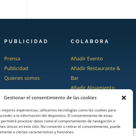
PUBLICIDAD
COLABORA
Prensa
Añadir Evento
Publicidad
Añadir Restaurante &
Quienes somos
Bar
Añadir Alojamiento
Gestionar el consentimiento de las cookies
s mejores experiencias, utilizamos tecnologías como las cookies para
cceder a la información del dispositivo. El consentimiento de estas
s permitirá procesar datos como el comportamiento de navegación o
ones únicas en este sitio. No consentir o retirar el consentimiento, puede
amente a ciertas características y funciones.