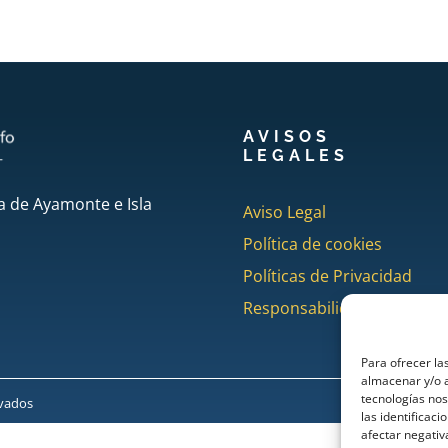
AVISOS
LEGALES
a de Ayamonte e Isla
Aviso Legal
Política de cookies
Políticas de Privacidad
Responsabilidad
Para ofrecer la
almacenar y/o a
tecnologías no
rvados
las identificaci
afectar negativ