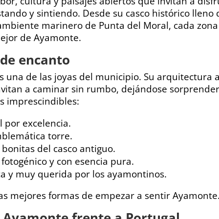
or, cultura y paisajes abiertos que invitan a disfr
ando y sintiendo. Desde su casco histórico lleno d
el ambiente marinero de Punta del Moral, cada zona
mejor de Ayamonte.
 de encanto
s una de las joyas del municipio. Su arquitectura
 invitan a caminar sin rumbo, dejándose sorprender
 imprescindibles:
al por excelencia.
mblemática torre.
 bonitas del casco antiguo.
 fotogénico y con esencia pura.
ica y muy querida por los ayamontinos.
 las mejores formas de empezar a sentir Ayamonte
: Ayamonte frente a Portugal