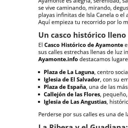
Ayamonte es alegría, serenidad, sab
se vive caminando, mirando, degust
playas infinitas de Isla Canela o 
Aquí empieza tu recorrido por lo 
Un casco histórico lleno
El
Casco Histórico de Ayamonte
e
sus calles estrechas llenas de luz
Ayamonte.info
destacamos lugares
Plaza de La Laguna
, centro soci
Iglesia de El Salvador
, con su e
Plaza de España
, una de las más
Callejón de las Flores
, pequeño,
Iglesia de Las Angustias
, histór
Perderse por sus calles es una de
La Ribera y el Guadiana