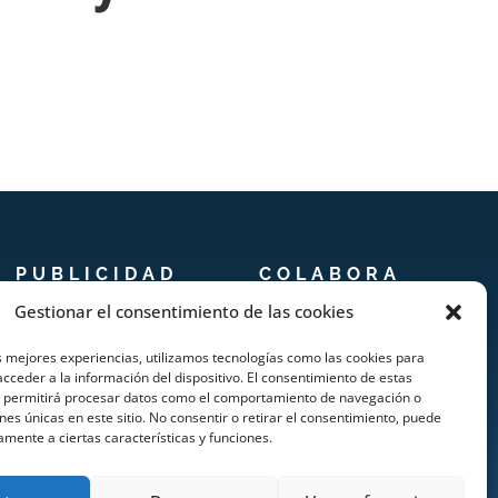
PUBLICIDAD
COLABORA
Gestionar el consentimiento de las cookies
Prensa
Añadir Evento
s mejores experiencias, utilizamos tecnologías como las cookies para
Publicidad
Añadir Restaurante &
cceder a la información del dispositivo. El consentimiento de estas
s permitirá procesar datos como el comportamiento de navegación o
Quienes somos
Bar
ones únicas en este sitio. No consentir o retirar el consentimiento, puede
amente a ciertas características y funciones.
Añadir Alojamiento