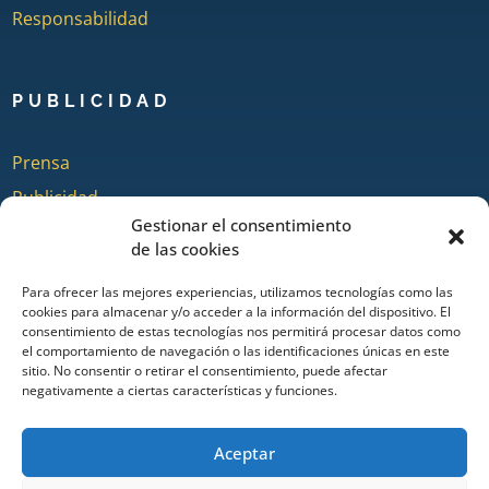
Responsabilidad
PUBLICIDAD
Prensa
Publicidad
Gestionar el consentimiento
Quienes somos
de las cookies
Para ofrecer las mejores experiencias, utilizamos tecnologías como las
cookies para almacenar y/o acceder a la información del dispositivo. El
COLABORA
consentimiento de estas tecnologías nos permitirá procesar datos como
el comportamiento de navegación o las identificaciones únicas en este
sitio. No consentir o retirar el consentimiento, puede afectar
Añadir Evento
negativamente a ciertas características y funciones.
Añadir Restaurante & Bar
Añadir Alojamiento
Aceptar