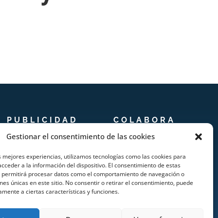
PUBLICIDAD
COLABORA
Gestionar el consentimiento de las cookies
Prensa
Añadir Evento
s mejores experiencias, utilizamos tecnologías como las cookies para
Publicidad
Añadir Restaurante &
cceder a la información del dispositivo. El consentimiento de estas
s permitirá procesar datos como el comportamiento de navegación o
Quienes somos
Bar
ones únicas en este sitio. No consentir o retirar el consentimiento, puede
amente a ciertas características y funciones.
Añadir Alojamiento