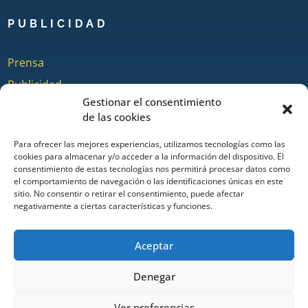
PUBLICIDAD
Prensa
Publicidad
Gestionar el consentimiento
Quienes somos
de las cookies
Para ofrecer las mejores experiencias, utilizamos tecnologías como las
cookies para almacenar y/o acceder a la información del dispositivo. El
COLABORA
consentimiento de estas tecnologías nos permitirá procesar datos como
el comportamiento de navegación o las identificaciones únicas en este
sitio. No consentir o retirar el consentimiento, puede afectar
Añadir Evento
negativamente a ciertas características y funciones.
Añadir Restaurante & Bar
Añadir Alojamiento
Aceptar
Denegar
Portal de turismo de Ayamonte desde 2014. Todos los derechos
Ver preferencias
reservados