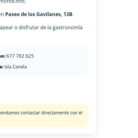
monte.info.
 en
Paseo de los Gavilanes, 13B
.
apear o disfrutar de la gastronomía
no:
677 782 625
a:
Isla Canela
omendamos contactar directamente con el