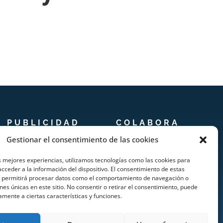
PUBLICIDAD
COLABORA
Gestionar el consentimiento de las cookies
Prensa
Añadir Evento
s mejores experiencias, utilizamos tecnologías como las cookies para
Publicidad
Añadir Restaurante &
cceder a la información del dispositivo. El consentimiento de estas
s permitirá procesar datos como el comportamiento de navegación o
Quienes somos
Bar
ones únicas en este sitio. No consentir o retirar el consentimiento, puede
amente a ciertas características y funciones.
Añadir Alojamiento