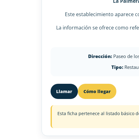
La Palmer
Este establecimiento aparece
La información se ofrece como refe
Dirección:
Paseo de lo
Tipo:
Restau
Llamar
Cómo llegar
Esta ficha pertenece al listado básic