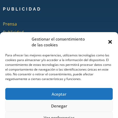
PUBLICIDAD
Prensa
Publicidad
Gestionar el consentimiento
Quienes somos
de las cookies
Para ofrecer las mejores experiencias, utilizamos tecnologías como las
cookies para almacenar y/o acceder a la información del dispositivo. El
COLABORA
consentimiento de estas tecnologías nos permitirá procesar datos como
el comportamiento de navegación o las identificaciones únicas en este
sitio. No consentir o retirar el consentimiento, puede afectar
Añadir Evento
negativamente a ciertas características y funciones.
Añadir Restaurante & Bar
Añadir Alojamiento
Aceptar
Denegar
Portal de turismo de Ayamonte desde 2014. Todos los derechos
Ver preferencias
reservados