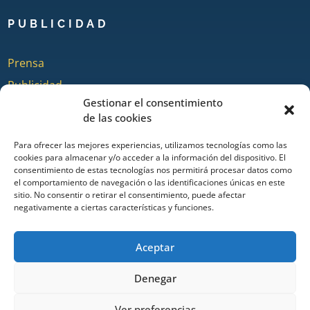
PUBLICIDAD
Prensa
Publicidad
Gestionar el consentimiento
Quienes somos
de las cookies
Para ofrecer las mejores experiencias, utilizamos tecnologías como las
cookies para almacenar y/o acceder a la información del dispositivo. El
COLABORA
consentimiento de estas tecnologías nos permitirá procesar datos como
el comportamiento de navegación o las identificaciones únicas en este
sitio. No consentir o retirar el consentimiento, puede afectar
Añadir Evento
negativamente a ciertas características y funciones.
Añadir Restaurante & Bar
Añadir Alojamiento
Aceptar
Denegar
Portal de turismo de Ayamonte desde 2014. Todos los derechos
Ver preferencias
reservados