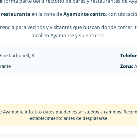
da
forma parte del directorio de bares y restaurantes de Ay
o
restaurante
en la zona de
Ayamonte centro
, con ubicaci
rencia para vecinos y visitantes que buscan dónde comer, t
local en Ayamonte y su entorno.
Aine Carbonell, 8
Teléfo
rante
Zona:
A
o de Ayamonte.info. Los datos pueden estar sujetos a cambios. Rec
establecimiento antes de desplazarse.