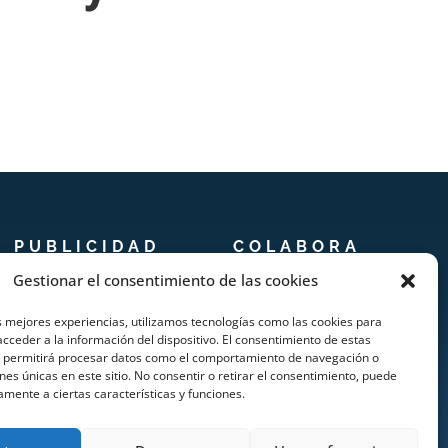
PUBLICIDAD
COLABORA
Gestionar el consentimiento de las cookies
Prensa
Añadir Evento
s mejores experiencias, utilizamos tecnologías como las cookies para
Publicidad
Añadir Restaurante &
cceder a la información del dispositivo. El consentimiento de estas
s permitirá procesar datos como el comportamiento de navegación o
Quienes somos
Bar
ones únicas en este sitio. No consentir o retirar el consentimiento, puede
amente a ciertas características y funciones.
Añadir Alojamiento