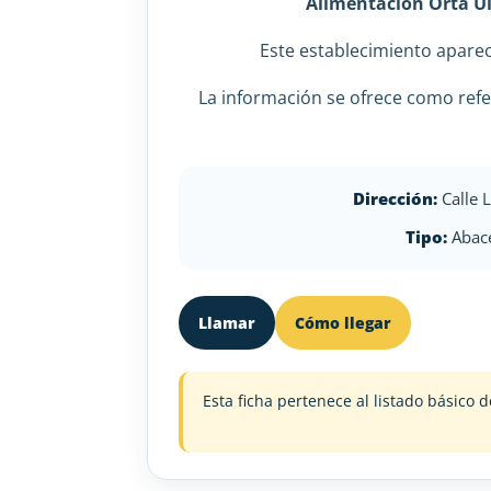
Alimentación Orta U
Este establecimiento apar
La información se ofrece como refe
Dirección:
Calle L
Tipo:
Abace
Llamar
Cómo llegar
Esta ficha pertenece al listado básic