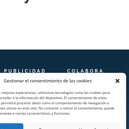
PUBLICIDAD
COLABORA
Gestionar el consentimiento de las cookies
Prensa
Añadir Evento
s mejores experiencias, utilizamos tecnologías como las cookies para
Publicidad
Añadir Restaurante &
cceder a la información del dispositivo. El consentimiento de estas
s permitirá procesar datos como el comportamiento de navegación o
Quienes somos
Bar
ones únicas en este sitio. No consentir o retirar el consentimiento, puede
amente a ciertas características y funciones.
Añadir Alojamiento