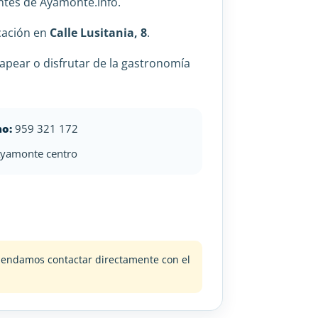
ntes de Ayamonte.info.
cación en
Calle Lusitania, 8
.
apear o disfrutar de la gastronomía
no:
959 321 172
yamonte centro
omendamos contactar directamente con el