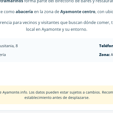
ltramarinos
forma parte del directorio de bares y restaura
ece como
abacería
en la zona de
Ayamonte centro
, con ubi
rencia para vecinos y visitantes que buscan dónde comer, t
local en Ayamonte y su entorno.
usitania, 8
Teléfo
ría
Zona:
A
o de Ayamonte.info. Los datos pueden estar sujetos a cambios. Rec
establecimiento antes de desplazarse.