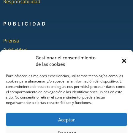
Responsabilidad
PUBLICIDAD
Prensa
Publicidad
Gestionar el consentimiento
Quienes somos
de las cookies
Para ofrecer las mejores experiencias, utilizamos tecnologías como las
cookies para almacenar y/o acceder a la información del dispositivo. El
COLABORA
consentimiento de estas tecnologías nos permitirá procesar datos como
el comportamiento de navegación o las identificaciones únicas en este
sitio. No consentir o retirar el consentimiento, puede afectar
Añadir Evento
negativamente a ciertas características y funciones.
Añadir Restaurante & Bar
Añadir Alojamiento
Aceptar
Denegar