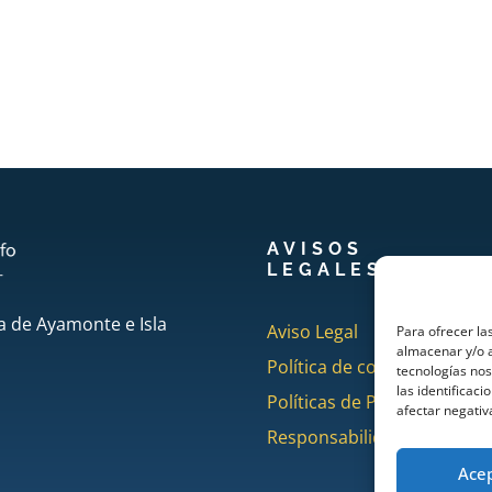
AVISOS
LEGALES
a de Ayamonte e Isla
Aviso Legal
Para ofrecer la
almacenar y/o a
Política de cookies
tecnologías no
las identificaci
Políticas de Privacidad
afectar negativ
Responsabilidad
Ace