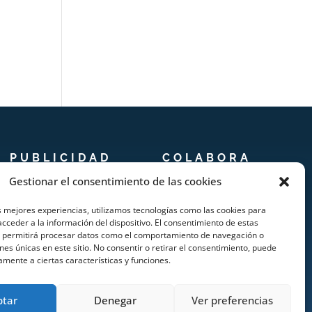
PUBLICIDAD
COLABORA
Gestionar el consentimiento de las cookies
Prensa
Añadir Evento
s mejores experiencias, utilizamos tecnologías como las cookies para
Publicidad
Añadir Restaurante &
cceder a la información del dispositivo. El consentimiento de estas
s permitirá procesar datos como el comportamiento de navegación o
Quienes somos
Bar
ones únicas en este sitio. No consentir o retirar el consentimiento, puede
amente a ciertas características y funciones.
Añadir Alojamiento
ptar
Denegar
Ver preferencias