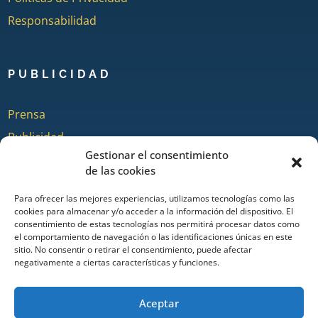
Responsabilidad
PUBLICIDAD
Prensa
Publicidad
Gestionar el consentimiento
Quienes somos
de las cookies
Para ofrecer las mejores experiencias, utilizamos tecnologías como las
cookies para almacenar y/o acceder a la información del dispositivo. El
COLABORA
consentimiento de estas tecnologías nos permitirá procesar datos como
el comportamiento de navegación o las identificaciones únicas en este
sitio. No consentir o retirar el consentimiento, puede afectar
Añadir Evento
negativamente a ciertas características y funciones.
Añadir Restaurante & Bar
Añadir Alojamiento
Aceptar