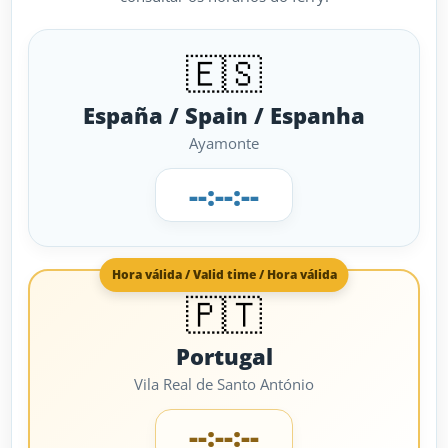
🇪🇸
España / Spain / Espanha
Ayamonte
--:--:--
Hora válida / Valid time / Hora válida
🇵🇹
Portugal
Vila Real de Santo António
--:--:--