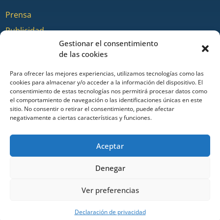
Prensa
Publicidad
Gestionar el consentimiento
Quienes somos
de las cookies
Para ofrecer las mejores experiencias, utilizamos tecnologías como las
cookies para almacenar y/o acceder a la información del dispositivo. El
COLABORA
consentimiento de estas tecnologías nos permitirá procesar datos como
el comportamiento de navegación o las identificaciones únicas en este
sitio. No consentir o retirar el consentimiento, puede afectar
Añadir Evento
negativamente a ciertas características y funciones.
Añadir Restaurante & Bar
Añadir Alojamiento
Aceptar
Denegar
Portal de turismo de Ayamonte desde 2014. Todos los derechos
Ver preferencias
reservados
Declaración de privacidad