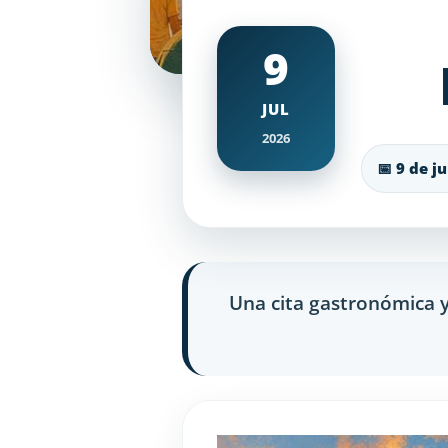
9
JUL
2026
📅 9 de j
Una cita gastronómica y