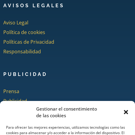
AVISOS LEGALES
Aviso Legal
Política de cookies
Políticas de Privacidad
Responsabilidad
PUBLICIDAD
Prensa
Publicidad
Gestionar el consentimiento
Quienes somos
de las cookies
Para ofrecer las mejores experiencias, utilizamos tecnologías como las
cookies para almacenar y/o acceder a la información del dispositivo. El
COLABORA