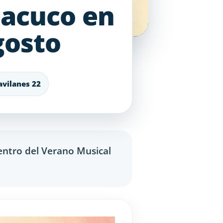
macuco en
gosto
avilanes 22
dentro del Verano Musical