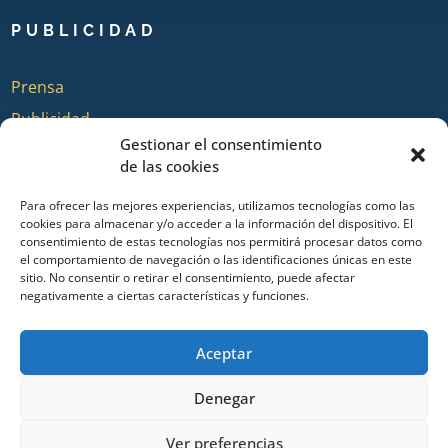
PUBLICIDAD
Prensa
Publicidad
Gestionar el consentimiento
Quienes somos
de las cookies
Para ofrecer las mejores experiencias, utilizamos tecnologías como las
cookies para almacenar y/o acceder a la información del dispositivo. El
COLABORA
consentimiento de estas tecnologías nos permitirá procesar datos como
el comportamiento de navegación o las identificaciones únicas en este
sitio. No consentir o retirar el consentimiento, puede afectar
Añadir Evento
negativamente a ciertas características y funciones.
Añadir Restaurante & Bar
Añadir Alojamiento
Aceptar
Denegar
Portal de turismo de Ayamonte desde 2014. Todos los derechos
Ver preferencias
reservados