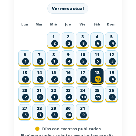
Ver mes actual
Lun
Mar
Mié
Jue
Vie
Sáb
Dom
1
2
3
4
5
2
2
8
6
4
6
7
8
9
10
11
12
1
3
1
4
5
5
3
13
14
15
16
17
18
19
1
5
2
8
9
12
4
20
21
22
23
24
25
26
2
6
1
4
10
11
5
27
28
29
30
31
5
7
5
10
9
Días con eventos publicados
El número indica cuántos eventos hay ese día.