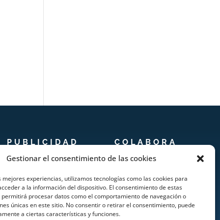
PUBLICIDAD
COLABORA
Gestionar el consentimiento de las cookies
Prensa
Añadir Evento
s mejores experiencias, utilizamos tecnologías como las cookies para
Publicidad
Añadir Restaurante &
cceder a la información del dispositivo. El consentimiento de estas
s permitirá procesar datos como el comportamiento de navegación o
Quienes somos
Bar
ones únicas en este sitio. No consentir o retirar el consentimiento, puede
amente a ciertas características y funciones.
Añadir Alojamiento