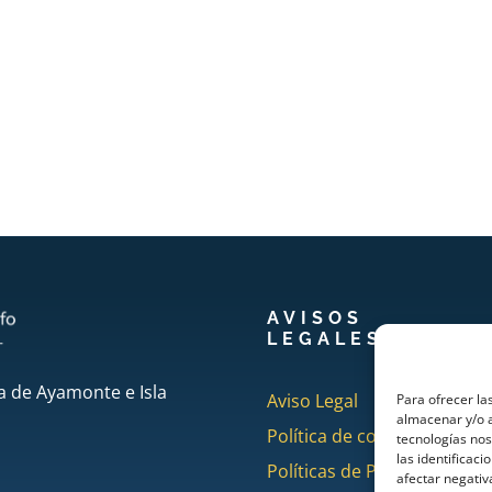
AVISOS
LEGALES
a de Ayamonte e Isla
Aviso Legal
Para ofrecer la
almacenar y/o a
Política de cookies
tecnologías no
las identificaci
Políticas de Privacidad
afectar negativ