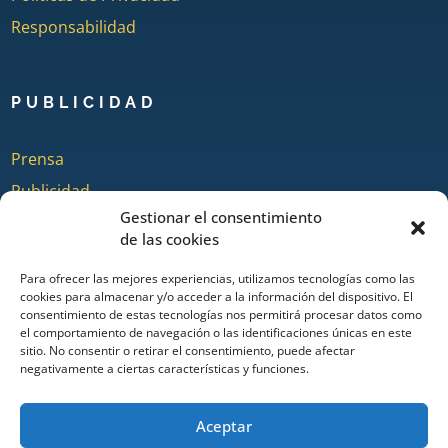
Responsabilidad
PUBLICIDAD
Prensa
Publicidad
Gestionar el consentimiento
Quienes somos
de las cookies
Para ofrecer las mejores experiencias, utilizamos tecnologías como las
cookies para almacenar y/o acceder a la información del dispositivo. El
COLABORA
consentimiento de estas tecnologías nos permitirá procesar datos como
el comportamiento de navegación o las identificaciones únicas en este
sitio. No consentir o retirar el consentimiento, puede afectar
Añadir Evento
negativamente a ciertas características y funciones.
Añadir Restaurante & Bar
Añadir Alojamiento
Aceptar