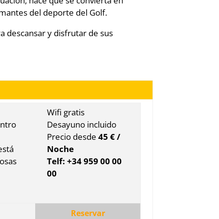
tuación, hace que se convierta en
mantes del deporte del Golf.
a descansar y disfrutar de sus
Wifi gratis
entro
Desayuno incluido
Precio desde
45 € /
está
Noche
rosas
Telf: +34 959 00 00
00
Reservar