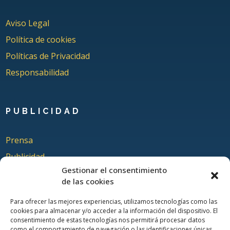
Aviso Legal
Política de cookies
Políticas de Privacidad
Responsabilidad
PUBLICIDAD
Prensa
Publicidad
Gestionar el consentimiento
Quienes somos
de las cookies
Para ofrecer las mejores experiencias, utilizamos tecnologías como las
cookies para almacenar y/o acceder a la información del dispositivo. El
COLABORA
consentimiento de estas tecnologías nos permitirá procesar datos
como el comportamiento de navegación o las identificaciones únicas