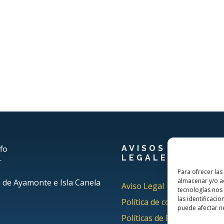
AVISOS
LEGALES
Para ofrecer las
almacenar y/o ac
a de Ayamonte e Isla Canela
Aviso Legal
tecnologías nos
las identificacio
Política de cookies
puede afectar ne
Políticas de Privacidad