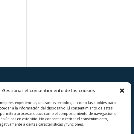
PUBLICIDAD
COLABORA
Gestionar el consentimiento de las cookies
 mejores experiencias, utilizamos tecnologías como las cookies para
Prensa
Añadir Evento
ceder a la información del dispositivo. El consentimiento de estas
 permitirá procesar datos como el comportamiento de navegación o
Publicidad
Añadir Restaurante &
nes únicas en este sitio. No consentir o retirar el consentimiento,
Quienes somos
Bar
gativamente a ciertas características y funciones.